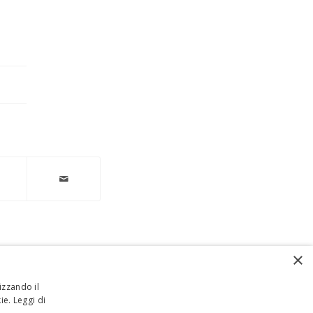
×
izzando il
kie.
Leggi di