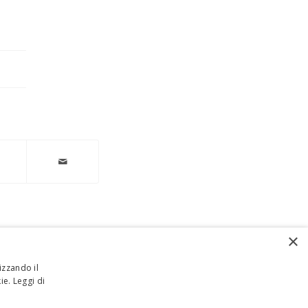
×
izzando il
kie.
Leggi di