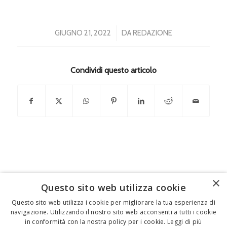
/
GIUGNO 21, 2022
DA
REDAZIONE
Condividi questo articolo
×
Questo sito web utilizza cookie
FEDERICO MOTTA EDITORE
Questo sito web utilizza i cookie per migliorare la tua esperienza di
navigazione. Utilizzando il nostro sito web acconsenti a tutti i cookie
02 300761
–
info@mottaeditore.it
– 08233380966 –
in conformità con la nostra policy per i cookie.
Leggi di più