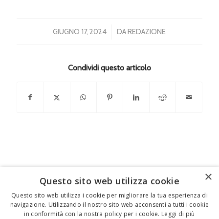
/
GIUGNO 17, 2024
DA
REDAZIONE
Condividi questo articolo
×
Questo sito web utilizza cookie
FEDERICO MOTTA EDITORE
Questo sito web utilizza i cookie per migliorare la tua esperienza di
navigazione. Utilizzando il nostro sito web acconsenti a tutti i cookie
02 300761
–
info@mottaeditore.it
– 08233380966 –
in conformità con la nostra policy per i cookie.
Leggi di più