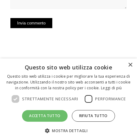
×
Questo sito web utilizza cookie
FEDERICO MOTTA EDITORE
Questo sito web utilizza i cookie per migliorare la tua esperienza di
navigazione. Utilizzando il nostro sito web acconsenti a tutti i cookie
02 300761
–
info@mottaeditore.it
– 08233380966 –
in conformità con la nostra policy per i cookie.
Leggi di più
Cap.Soc. € 1.000.000 I.V. – REA MI 2011580
STRETTAMENTE NECESSARI
PERFORMANCE
ACCETTA TUTTO
RIFIUTA TUTTO
MOSTRA DETTAGLI
© Copyright - Federico Motta Editore |
Privacy Policy
|
Cookie Policy