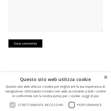
×
Questo sito web utilizza cookie
FEDERICO MOTTA EDITORE
Questo sito web utilizza i cookie per migliorare la tua esperienza di
navigazione. Utilizzando il nostro sito web acconsenti a tutti i cookie
02 300761
–
info@mottaeditore.it
– 08233380966 –
in conformità con la nostra policy per i cookie.
Leggi di più
Cap.Soc. € 1.000.000 I.V. – REA MI 2011580
STRETTAMENTE NECESSARI
PERFORMANCE