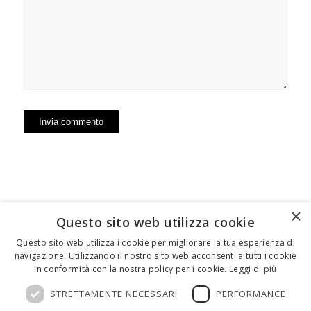
×
Questo sito web utilizza cookie
FEDERICO MOTTA EDITORE
Questo sito web utilizza i cookie per migliorare la tua esperienza di
navigazione. Utilizzando il nostro sito web acconsenti a tutti i cookie
02 300761
–
info@mottaeditore.it
– 08233380966 –
in conformità con la nostra policy per i cookie.
Leggi di più
Cap.Soc. € 1.000.000 I.V. – REA MI 2011580
STRETTAMENTE NECESSARI
PERFORMANCE