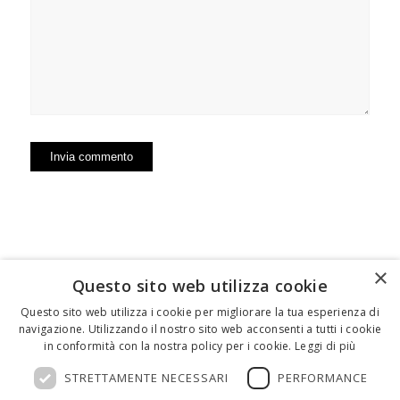
×
Questo sito web utilizza cookie
FEDERICO MOTTA EDITORE
Questo sito web utilizza i cookie per migliorare la tua esperienza di
navigazione. Utilizzando il nostro sito web acconsenti a tutti i cookie
02 300761
–
info@mottaeditore.it
– 08233380966 –
in conformità con la nostra policy per i cookie.
Leggi di più
Cap.Soc. € 1.000.000 I.V. – REA MI 2011580
STRETTAMENTE NECESSARI
PERFORMANCE