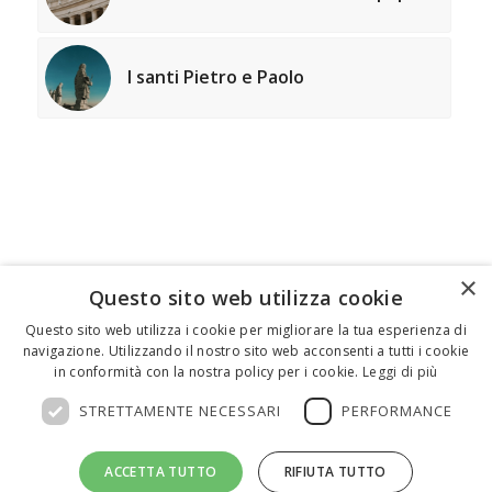
I santi Pietro e Paolo
×
Questo sito web utilizza cookie
FEDERICO MOTTA EDITORE
Questo sito web utilizza i cookie per migliorare la tua esperienza di
navigazione. Utilizzando il nostro sito web acconsenti a tutti i cookie
02 300761
–
info@mottaeditore.it
– 08233380966 –
in conformità con la nostra policy per i cookie.
Leggi di più
Cap.Soc. € 1.000.000 I.V. – REA MI 2011580
STRETTAMENTE NECESSARI
PERFORMANCE
ACCETTA TUTTO
RIFIUTA TUTTO