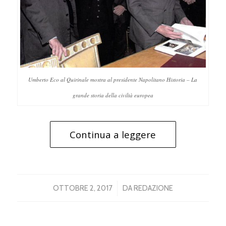
Umberto Eco al Quirinale mostra al presidente Napolitano
Historia – La
grande storia della civiltà europea
Continua a leggere
/
OTTOBRE 2, 2017
DA
REDAZIONE