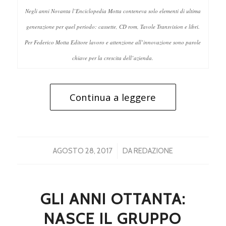
Negli anni Novanta l’Enciclopedia Motta conteneva solo elementi di ultima
generazione per quel periodo: cassette, CD rom, Tavole Transvision e libri.
Per Federico Motta Editore lavoro e attenzione all’innovazione sono parole
chiave per la crescita dell’azienda.
Continua a leggere
/
AGOSTO 28, 2017
DA
REDAZIONE
GLI ANNI OTTANTA:
NASCE IL GRUPPO