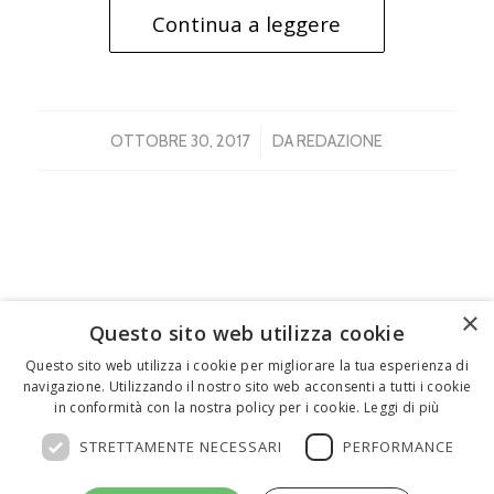
Continua a leggere
/
OTTOBRE 30, 2017
DA
REDAZIONE
×
Questo sito web utilizza cookie
FEDERICO MOTTA EDITORE
Questo sito web utilizza i cookie per migliorare la tua esperienza di
navigazione. Utilizzando il nostro sito web acconsenti a tutti i cookie
02 300761
–
info@mottaeditore.it
– 08233380966 –
in conformità con la nostra policy per i cookie.
Leggi di più
Cap.Soc. € 1.000.000 I.V. – REA MI 2011580
STRETTAMENTE NECESSARI
PERFORMANCE