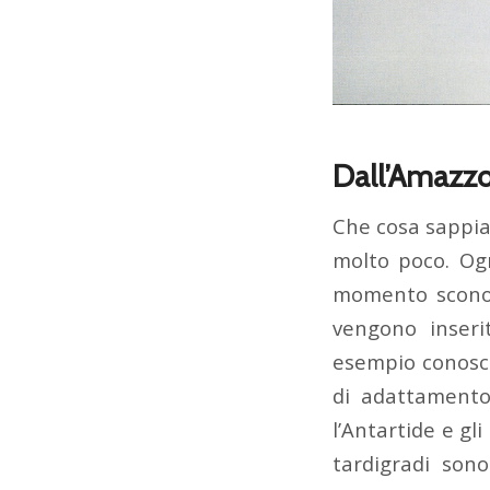
Dall’Amazzoni
Che cosa sappiam
molto poco. Ogn
momento sconosc
vengono inserit
esempio conosco
di adattamento.
l’Antartide e gl
tardigradi son