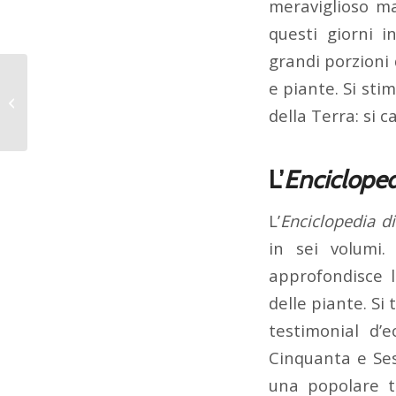
meraviglioso m
questi giorni 
grandi porzioni 
Ursula von der Leyen
e piante. Si sti
e la Commissione
della Terra: si 
Europea
L’
Encicloped
L’
Enciclopedia di
in sei volumi.
approfondisce 
delle piante. Si
testimonial d’
Cinquanta e Ses
una popolare t