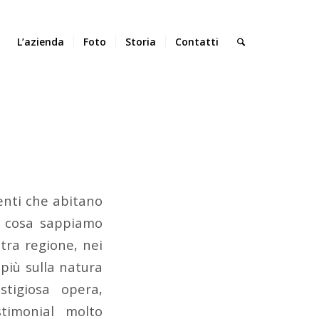
L’azienda
Foto
Storia
Contatti
enti che abitano
e cosa sappiamo
stra regione, nei
più sulla natura
tigiosa opera,
imonial molto