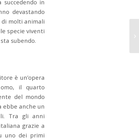
a succedendo in
anno devastando
 di molti animali
le specie viventi
a sta subendo.
itore è un’opera
uomo, il quarto
mente del mondo
oca ebbe anche un
li. Tra gli anni
taliana grazie a
u uno dei primi