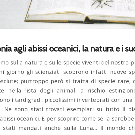
a agli abissi oceanici, la natura e i su
o sulla natura e sulle specie viventi del nostro p
i giorno gli scienziati scoprono infatti nuove sp
iute; purtroppo però si tratta di specie rare, 
e nella lista degli animali a rischio estinzio
no i tardigradi: piccolissimi invertebrati con una
 Ne sono stati trovati esemplari su tutto il p
i abissi oceanici. E per scoprire come se la sarebbe
o stati mandati anche sulla Luna… Il mondo ch