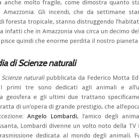
a anche molto fragile, come dimostra quanto st
in Amazzonia. Gli incendi, che da settimane st
di foresta tropicale, stanno distruggendo l’habitat
ma infatti che in Amazzonia viva circa un decimo del
capisce quindi che enorme perdita il nostro pianet
ia di Scienze naturali
 Scienze naturali
pubblicata da Federico Motta Ed
 I primi tre sono dedicati agli animali e all’
la geosfera e gli ultimi due trattano specifica
 tratta di un’opera di grande prestigio, che all’ep
eccezione:
Angelo Lombardi
, l’amico degli anima
santa, Lombardi divenne un volto noto della TV i
rasmissione dedicata al mondo degli animali. F