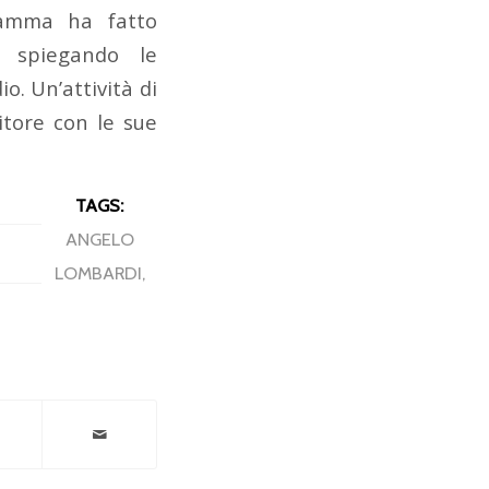
gramma ha fatto
, spiegando le
o. Un’attività di
itore con le sue
TAGS:
ANGELO
LOMBARDI
,