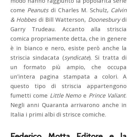
modo hanno raggiunto la popolarità serie
come
Peanuts
di Charles M. Schulz,
Calvin
& Hobbes
di Bill Watterson,
Doonesbury
di
Garry Trudeau. Accanto alla striscia
comica propriamente detta, che in genere
è in bianco e nero, esiste però anche la
striscia sindacata (
syndicate
). Si tratta di
un formato più ampio, che occupa
un’intera pagina stampata a colori. A
questo tipo di striscia appartengono
fumetti come
Little Nemo
e
Prince Valiant
.
Negli anni Quaranta arrivarono anche in
Italia i primi albi di strisce comiche.
Federico Motta Editore e la